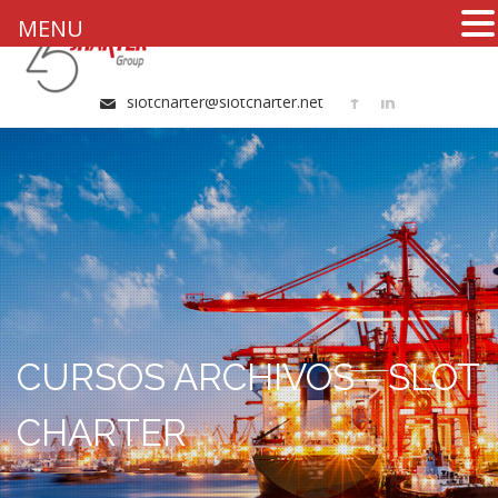
MENU
+34 96 324 20 51
slotcharter@slotcharter.net
CURSOS ARCHIVOS - SLOT
CHARTER